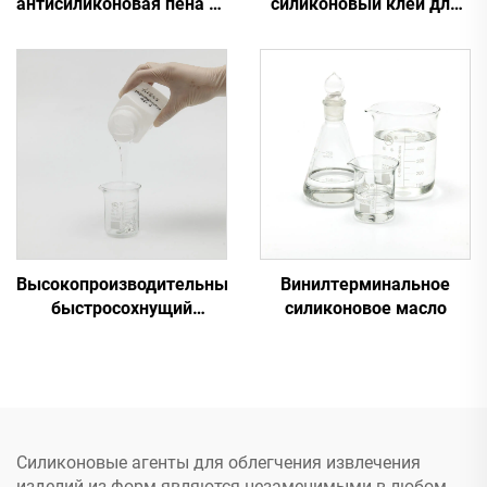
антисиликоновая пена от
силиконовый клей для
завода для устранения
общего использования
пены
на промышленном
электрическом
оборудовании
Высокопроизводительный
Винилтерминальное
быстросохнущий
силиконовое масло
силиконовый клей A&B
C-8024
Силиконовые агенты для облегчения извлечения
изделий из форм являются незаменимыми в любом