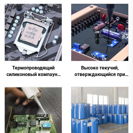
Термопроводящий
Высоко текучий,
силиконовый компаунд
отверждающийся при
для электронных
комнатной температуре
деталей C-628
силиконовый герметик
C-713