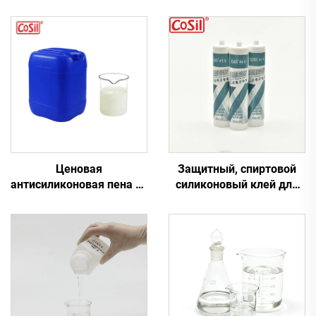
Ценовая
Защитный, спиртовой
антисиликоновая пена от
силиконовый клей для
завода для устранения
общего использования
пены
на промышленном
электрическом
оборудовании