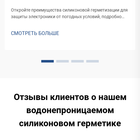
Откройте преимущества силиконовой герметизации для
защиты электроники от погодных условий, подробно
описывая её гибкость, долговечность при
экстремальных температурах и свойства электрической
СМОТРЕТЬ БОЛЬШЕ
изоляции. Узнайте о процессе силиконовой
герметизации и как она сравнивается с
альтернативными методами.
Отзывы клиентов о нашем
водонепроницаемом
силиконовом герметике