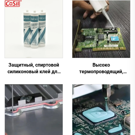
Защитный, спиртовой
Высоко
силиконовый клей для
термопроводящий,
общего использования
отверждающийся при
на промышленном
комнатной температуре
электрическом
силиконовый герметик
оборудовании
C-719