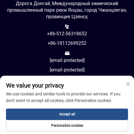
Дорога Донгай, Международный химический
промышленный парк реки Янцзы, город Чжанцзяган,
провинция Цзянсу,
+86-512-56318652
+86-18112699252
[email protected]
[email protected]
We value your privacy
AM8:00-PM18:00
We use cookies and similar tools to provide our services. If you
don't want to accept all cookies, click Personalize cookies.
Accept all
Авторское право © 2024 Jiangsu Cosil Advanced Material
Co., Ltd.
Personalize cookies