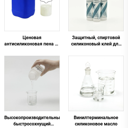
Ценовая
Защитный, спиртовой
антисиликоновая пена от
силиконовый клей для
завода для устранения
общего использования
пены
на промышленном
электрическом
оборудовании
Высокопроизводительный
Винилтерминальное
быстросохнущий
силиконовое масло