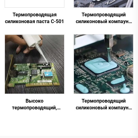
Термопроводящая
Термопроводящий
силиконовая паста C-501
силиконовый компаунд
для электронных
деталей C-628
Высоко
Термопроводящий
термопроводящий,
силиконовый компаунд
отверждающийся при
для электронных
комнатной температуре
компонентов C-628T
силиконовый герметик
C-719