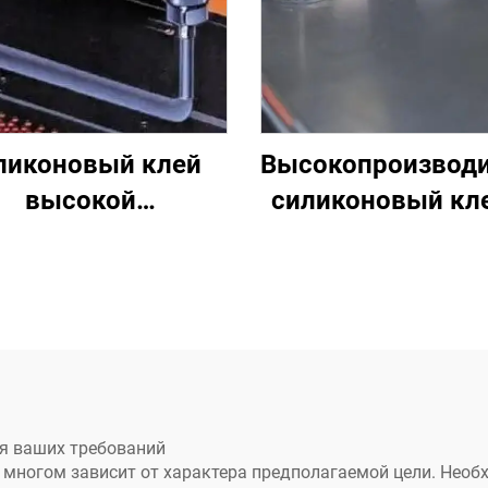
ликоновый клей
Высокопроизвод
высокой
силиконовый кле
изводительности
801
C-709X
я ваших требований
многом зависит от характера предполагаемой цели. Необ