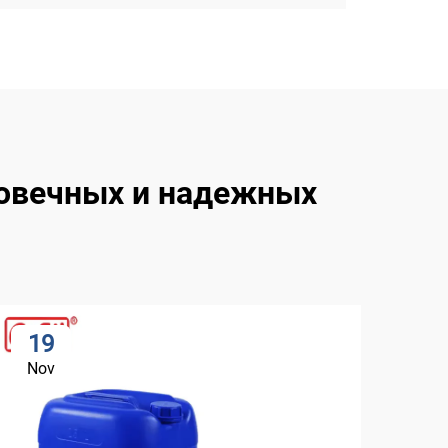
говечных и надежных
19
2
Nov
No