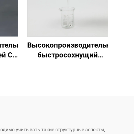
ительный
Высокопроизводительный
й C-
быстросохнущий
силиконовый клей
A&B C-8024
ходимо учитывать такие структурные аспекты,