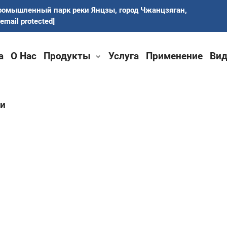
ромышленный парк реки Янцзы, город Чжанцзяган,
[email protected]
а
О Нас
Продукты
Услуга
Применение
Вид
ми