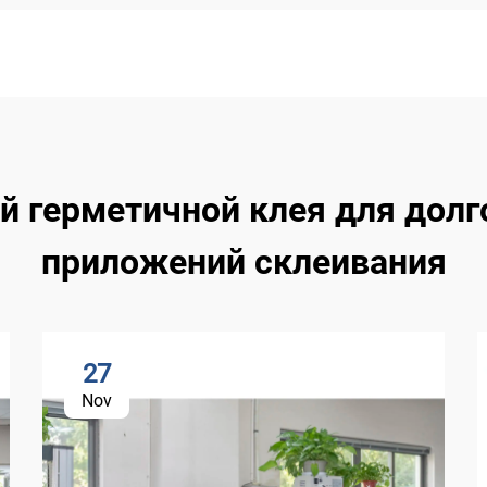
 герметичной клея для дол
приложений склеивания
27
Nov