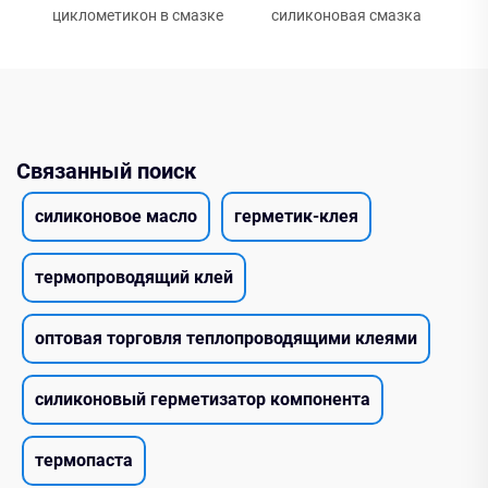
циклометикон в смазке
силиконовая смазка
Связанный поиск
силиконовое масло
герметик-клея
термопроводящий клей
оптовая торговля теплопроводящими клеями
силиконовый герметизатор компонента
термопаста